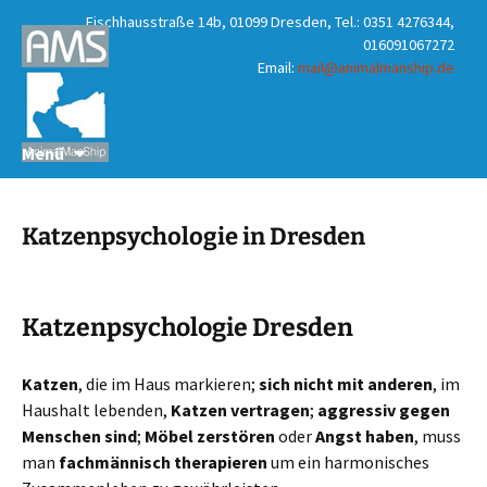
Fischhausstraße 14b, 01099 Dresden, Tel.: 0351 4276344,
016091067272
Email:
mail@animalmanship.de
Zum
Suchen
Menü
Inhalt
nach:
springen
Katzenpsychologie in Dresden
Katzenpsychologie Dresden
Katzen
, die im Haus markieren;
sich nicht mit anderen
, im
Haushalt lebenden,
Katzen vertragen
;
aggressiv gegen
Menschen sind
;
Möbel zerstören
oder
Angst haben
, muss
man
fachmännisch therapieren
um ein harmonisches