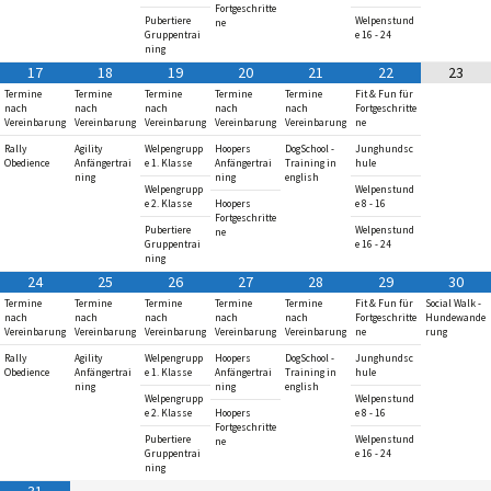
Fortgeschritte
Pubertiere
Welpenstund
ne
Gruppentrai
e 16 - 24
ning
17
18
19
20
21
22
23
Termine
Termine
Termine
Termine
Termine
Fit & Fun für
nach
nach
nach
nach
nach
Fortgeschritte
Vereinbarung
Vereinbarung
Vereinbarung
Vereinbarung
Vereinbarung
ne
Rally
Agility
Welpengrupp
Hoopers
DogSchool -
Junghundsc
Obedience
Anfängertrai
e 1. Klasse
Anfängertrai
Training in
hule
ning
ning
english
Welpengrupp
Welpenstund
e 2. Klasse
Hoopers
e 8 - 16
Fortgeschritte
Pubertiere
Welpenstund
ne
Gruppentrai
e 16 - 24
ning
24
25
26
27
28
29
30
Termine
Termine
Termine
Termine
Termine
Fit & Fun für
Social Walk -
nach
nach
nach
nach
nach
Fortgeschritte
Hundewande
Vereinbarung
Vereinbarung
Vereinbarung
Vereinbarung
Vereinbarung
ne
rung
Rally
Agility
Welpengrupp
Hoopers
DogSchool -
Junghundsc
Obedience
Anfängertrai
e 1. Klasse
Anfängertrai
Training in
hule
ning
ning
english
Welpengrupp
Welpenstund
e 2. Klasse
Hoopers
e 8 - 16
Fortgeschritte
Pubertiere
Welpenstund
ne
Gruppentrai
e 16 - 24
ning