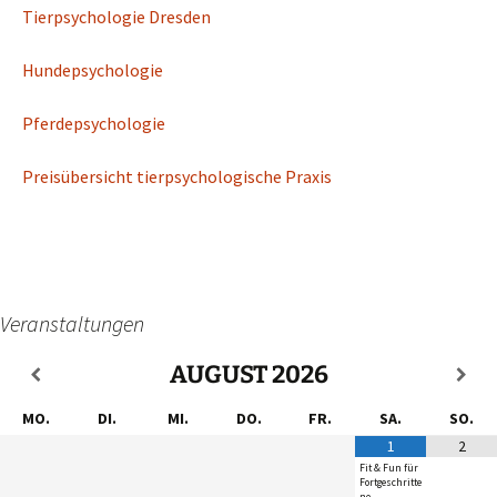
Tierpsychologie Dresden
Hundepsychologie
Pferdepsychologie
Preisübersicht tierpsychologische Praxis
Veranstaltungen
AUGUST
2026
MO.
DI.
MI.
DO.
FR.
SA.
SO.
1
2
Fit & Fun für
Fortgeschritte