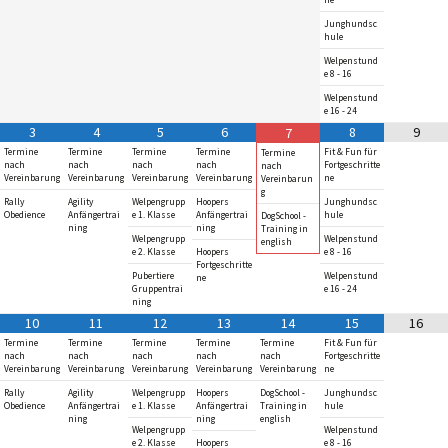
ne
Junghundsc
hule
Welpenstund
e 8 - 16
Welpenstund
e 16 - 24
3
4
5
6
8
9
7
Termine
Termine
Termine
Termine
Fit & Fun für
Termine
nach
nach
nach
nach
Fortgeschritte
nach
Vereinbarung
Vereinbarung
Vereinbarung
Vereinbarung
ne
Vereinbarun
g
Rally
Agility
Welpengrupp
Hoopers
Junghundsc
Obedience
Anfängertrai
e 1. Klasse
Anfängertrai
hule
DogSchool -
ning
ning
Training in
Welpengrupp
Welpenstund
english
e 2. Klasse
Hoopers
e 8 - 16
Fortgeschritte
Pubertiere
Welpenstund
ne
Gruppentrai
e 16 - 24
ning
10
11
12
13
14
15
16
Termine
Termine
Termine
Termine
Termine
Fit & Fun für
nach
nach
nach
nach
nach
Fortgeschritte
Vereinbarung
Vereinbarung
Vereinbarung
Vereinbarung
Vereinbarung
ne
Rally
Agility
Welpengrupp
Hoopers
DogSchool -
Junghundsc
Obedience
Anfängertrai
e 1. Klasse
Anfängertrai
Training in
hule
ning
ning
english
Welpengrupp
Welpenstund
e 2. Klasse
Hoopers
e 8 - 16