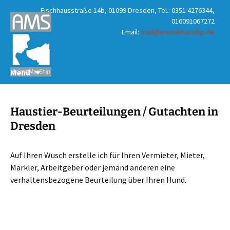
Fischhausstraße 14b, 01099 Dresden, Tel.: 0351 4276344,
016091067272
Email:
mail@animalmanship.de
Zum
Suchen
Menü
Inhalt
nach:
springen
Haustier-Beurteilungen / Gutachten in
Dresden
Auf Ihren Wusch erstelle ich für Ihren Vermieter, Mieter,
Markler, Arbeitgeber oder jemand anderen eine
verhaltensbezogene Beurteilung über Ihren Hund.