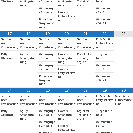
Obedience
Anfängertrai
e 1. Klasse
Anfängertrai
Training in
hule
ning
ning
english
Welpengrupp
Welpenstund
e 2. Klasse
Hoopers
e 8 - 16
Fortgeschritte
Pubertiere
Welpenstund
ne
Gruppentrai
e 16 - 24
ning
17
18
19
20
21
22
23
Termine
Termine
Termine
Termine
Termine
Fit & Fun für
nach
nach
nach
nach
nach
Fortgeschritte
Vereinbarung
Vereinbarung
Vereinbarung
Vereinbarung
Vereinbarung
ne
Rally
Agility
Welpengrupp
Hoopers
DogSchool -
Junghundsc
Obedience
Anfängertrai
e 1. Klasse
Anfängertrai
Training in
hule
ning
ning
english
Welpengrupp
Welpenstund
e 2. Klasse
Hoopers
e 8 - 16
Fortgeschritte
Pubertiere
Welpenstund
ne
Gruppentrai
e 16 - 24
ning
24
25
26
27
28
29
30
Termine
Termine
Termine
Termine
Termine
Fit & Fun für
Social Walk -
nach
nach
nach
nach
nach
Fortgeschritte
Hundewande
Vereinbarung
Vereinbarung
Vereinbarung
Vereinbarung
Vereinbarung
ne
rung
Rally
Agility
Welpengrupp
Hoopers
DogSchool -
Junghundsc
Obedience
Anfängertrai
e 1. Klasse
Anfängertrai
Training in
hule
ning
ning
english
Welpengrupp
Welpenstund
e 2. Klasse
Hoopers
e 8 - 16
Fortgeschritte