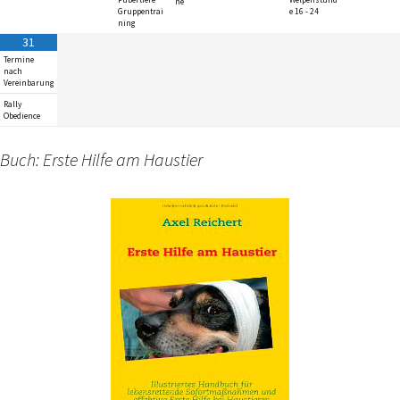
Pubertiere
Welpenstund
ne
Gruppentrai
e 16 - 24
ning
31
Termine
nach
Vereinbarung
Rally
Obedience
Buch: Erste Hilfe am Haustier