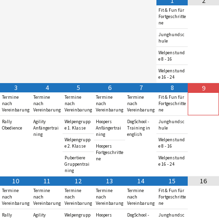
1
2
Fit & Fun für
Fortgeschritte
ne
Junghundsc
hule
Welpenstund
e 8 - 16
Welpenstund
e 16 - 24
3
4
5
6
7
8
9
Termine
Termine
Termine
Termine
Termine
Fit & Fun für
nach
nach
nach
nach
nach
Fortgeschritte
Vereinbarung
Vereinbarung
Vereinbarung
Vereinbarung
Vereinbarung
ne
Rally
Agility
Welpengrupp
Hoopers
DogSchool -
Junghundsc
Obedience
Anfängertrai
e 1. Klasse
Anfängertrai
Training in
hule
ning
ning
english
Welpengrupp
Welpenstund
e 2. Klasse
Hoopers
e 8 - 16
Fortgeschritte
Pubertiere
Welpenstund
ne
Gruppentrai
e 16 - 24
ning
10
11
12
13
14
15
16
Termine
Termine
Termine
Termine
Termine
Fit & Fun für
nach
nach
nach
nach
nach
Fortgeschritte
Vereinbarung
Vereinbarung
Vereinbarung
Vereinbarung
Vereinbarung
ne
Rally
Agility
Welpengrupp
Hoopers
DogSchool -
Junghundsc