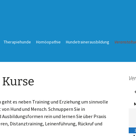
Therapiehunde
Homöopathie
Hundetrainerausbildung
Veranstaltu
Training in
Seminare &
Ve
 Kurse
Social Walk
Hundewand
Pubertiergruppe als feste
Gruppe für Junghundetraining
Workshops 
 geht es neben Training und Erziehung um sinnvolle
t von Hund und Mensch. Schnuppern Sie in
Ausbildungsformen rein und lernen Sie über Praxis
ren, Distanztraining, Leinenführung, Rückruf und
•