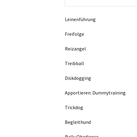
Leinenführung
Freifolge
Reizangel
Treibball
Diskdogging
Apportieren: Dummytraining
Trickdog
Begleithund
Rally Obedience