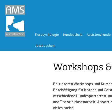
Zum
Tierpsychologie
Hundeschule
Assistenzhunde
Inhalt
springen
Hundepsychologie in Dresden
Jetzt buchen!
Hundeschule im Welpenalter
Katzenpsychologie in Dresden
Hundeschule für Junghunde
Workshops &
Pferdepsychologie in Dresden
Hundeschule für Erwachsene
Beurteilungen
Training in festen Gruppen
Bei unseren Workshops und Kursen
Beschäftigung für Körper und Geis
DogSchool – Training in English
verschiedene Hundesportarten und 
und Theorie Nasenarbeit, Apoortie
vieles mehr.