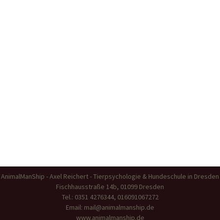
AnimalManShip - Axel Reichert - Tierpsychologie & Hundeschule in Dresden
Fischhausstraße 14b, 01099 Dresden
Tel.: 0351 4276344, 016091067272
Email:
mail@animalmanship.de
www.animalmanship.de