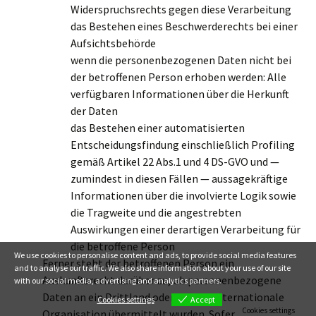
Widerspruchsrechts gegen diese Verarbeitung
das Bestehen eines Beschwerderechts bei einer
Aufsichtsbehörde
wenn die personenbezogenen Daten nicht bei
der betroffenen Person erhoben werden: Alle
verfügbaren Informationen über die Herkunft
der Daten
das Bestehen einer automatisierten
Entscheidungsfindung einschließlich Profiling
gemäß Artikel 22 Abs.1 und 4 DS-GVO und —
zumindest in diesen Fällen — aussagekräftige
Informationen über die involvierte Logik sowie
die Tragweite und die angestrebten
Auswirkungen einer derartigen Verarbeitung für
die betroffene Person
We use cookies to personalise content and ads, to provide social media features
Ferner steht der betroffenen Person ein
and to analyse our traffic. We also share information about your use of our site
Auskunftsrecht darüber zu, ob personenbezogene
with our social media, advertising and analytics partners.
Daten an ein Drittland oder an eine internationale
Cookies settings
Accept
Cookies settings
Organisation übermittelt wurden. Sofern dies der Fall