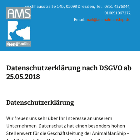
Fischhausstraße 14b, 01099 Dresden, Tel.: 0351 4276344,
016091067272
Email:
mail@animalmanship.de
Zum
Suchen
Menü
Inhalt
nach:
springen
Datenschutzerklärung nach DSGVO ab
25.05.2018
Datenschutzerklärung
Wir freuen uns sehr über Ihr Interesse an unserem
Unternehmen. Datenschutz hat einen besonders hohen
Stellenwert für die Geschäftsleitung der AnimalManShip –