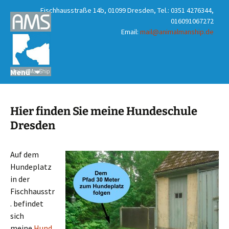
Fischhausstraße 14b, 01099 Dresden, Tel.: 0351 4276344,
016091067272
Email:
mail@animalmanship.de
Zum
Suchen
Menü
Inhalt
nach:
springen
Hier finden Sie meine Hundeschule
Dresden
Auf dem
Hundeplatz
in der
Fischhausstr
. befindet
sich
meine
Hund