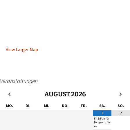
View Larger Map
Veranstaltungen
AUGUST
2026
MO.
DI.
MI.
DO.
FR.
SA.
SO.
1
2
Fit & Fun für
Fortgeschritte
ne