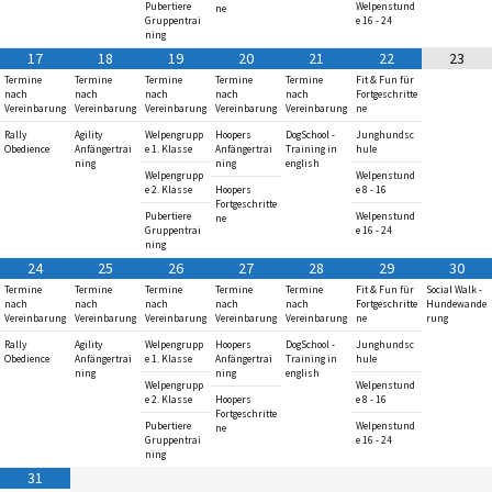
Pubertiere
Welpenstund
ne
Gruppentrai
e 16 - 24
ning
17
18
19
20
21
22
23
Termine
Termine
Termine
Termine
Termine
Fit & Fun für
nach
nach
nach
nach
nach
Fortgeschritte
Vereinbarung
Vereinbarung
Vereinbarung
Vereinbarung
Vereinbarung
ne
Rally
Agility
Welpengrupp
Hoopers
DogSchool -
Junghundsc
Obedience
Anfängertrai
e 1. Klasse
Anfängertrai
Training in
hule
ning
ning
english
Welpengrupp
Welpenstund
e 2. Klasse
Hoopers
e 8 - 16
Fortgeschritte
Pubertiere
Welpenstund
ne
Gruppentrai
e 16 - 24
ning
24
25
26
27
28
29
30
Termine
Termine
Termine
Termine
Termine
Fit & Fun für
Social Walk -
nach
nach
nach
nach
nach
Fortgeschritte
Hundewande
Vereinbarung
Vereinbarung
Vereinbarung
Vereinbarung
Vereinbarung
ne
rung
Rally
Agility
Welpengrupp
Hoopers
DogSchool -
Junghundsc
Obedience
Anfängertrai
e 1. Klasse
Anfängertrai
Training in
hule
ning
ning
english
Welpengrupp
Welpenstund
e 2. Klasse
Hoopers
e 8 - 16
Fortgeschritte
Pubertiere
Welpenstund
ne
Gruppentrai
e 16 - 24
ning
31