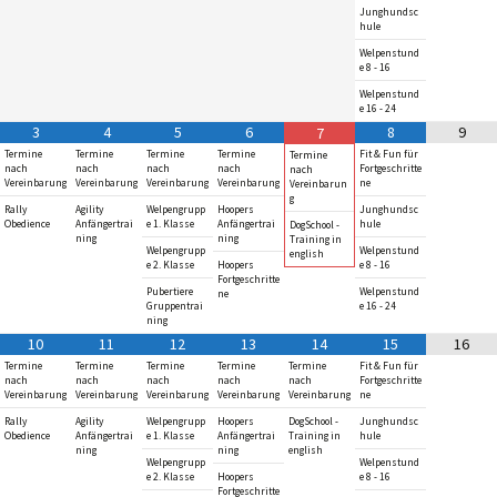
Junghundsc
hule
Welpenstund
e 8 - 16
Welpenstund
e 16 - 24
3
4
5
6
8
9
7
Termine
Termine
Termine
Termine
Fit & Fun für
Termine
nach
nach
nach
nach
Fortgeschritte
nach
Vereinbarung
Vereinbarung
Vereinbarung
Vereinbarung
ne
Vereinbarun
g
Rally
Agility
Welpengrupp
Hoopers
Junghundsc
Obedience
Anfängertrai
e 1. Klasse
Anfängertrai
hule
DogSchool -
ning
ning
Training in
Welpengrupp
Welpenstund
english
e 2. Klasse
Hoopers
e 8 - 16
Fortgeschritte
Pubertiere
Welpenstund
ne
Gruppentrai
e 16 - 24
ning
10
11
12
13
14
15
16
Termine
Termine
Termine
Termine
Termine
Fit & Fun für
nach
nach
nach
nach
nach
Fortgeschritte
Vereinbarung
Vereinbarung
Vereinbarung
Vereinbarung
Vereinbarung
ne
Rally
Agility
Welpengrupp
Hoopers
DogSchool -
Junghundsc
Obedience
Anfängertrai
e 1. Klasse
Anfängertrai
Training in
hule
ning
ning
english
Welpengrupp
Welpenstund
e 2. Klasse
Hoopers
e 8 - 16
Fortgeschritte